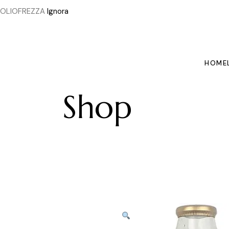
OLIOFREZZA
Ignora
Skip
to
the
content
HOME
Shop