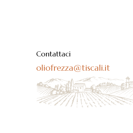
scelte
nella
pagina
del
prodotto
Contattaci
oliofrezza@tiscali.it