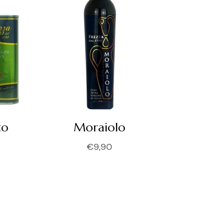
to
Moraiolo
€
9,90