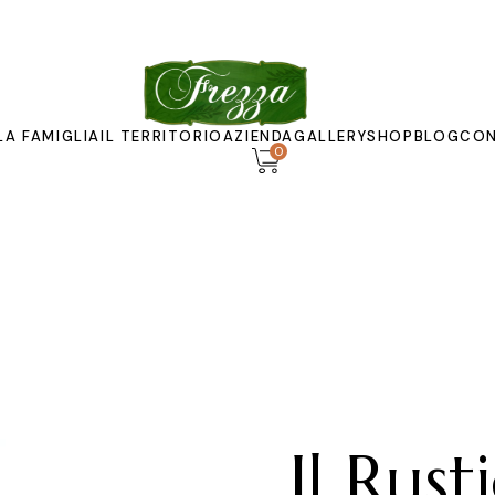
LA FAMIGLIA
IL TERRITORIO
AZIENDA
GALLERY
SHOP
BLOG
CON
0
Il frantoio
Museo
Imbottigliamento
Il Rust