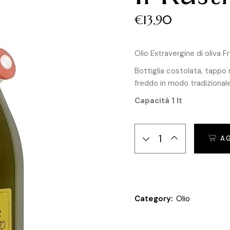
€
13,90
Olio Extravergine di oliva F
Bottiglia costolata, tappo
freddo in modo tradizionale
Capacità 1 lt
Il Rustico quantity
A
Category:
Olio