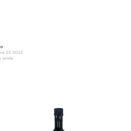
lo
re 23, 2022
o simile