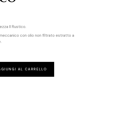
rezza Il Rustico.
 meccanico con olio non filtrato estratto a
.
GGIUNGI AL CARRELLO