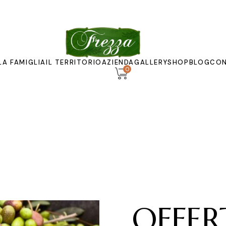
LA FAMIGLIA
IL TERRITORIO
AZIENDA
GALLERY
SHOP
BLOG
CON
0
Il frantoio
Museo
Imbottigliamento
OFFER