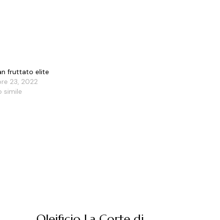
an fruttato elite
re 23, 2022
o simile
Oleificio La Corte di