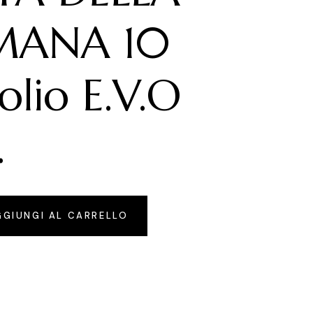
MANA 10
i olio E.V.O
.
 litri di olio E.V.O Deciso. quantity
GGIUNGI AL CARRELLO