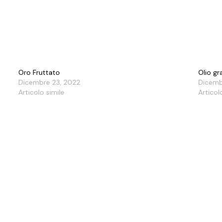
Oro Fruttato
Olio gr
Dicembre 23, 2022
Dicemb
Articolo simile
Articol