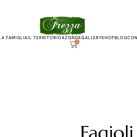
LA FAMIGLIA
IL TERRITORIO
AZIENDA
GALLERY
SHOP
BLOG
CON
0
Il frantoio
Museo
Imbottigliamento
Fagioli