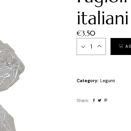
italiani
€
3,50
Fagioli cannellini italiani qu
A
Category:
Legumi
Share: