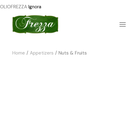
OLIOFREZZA
Ignora
Skip
to
the
content
Home
Appetizers
Nuts & Fruits